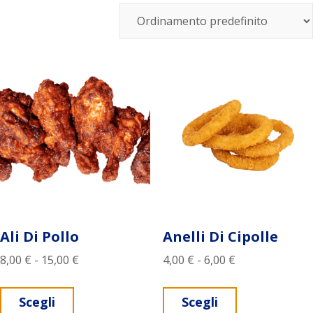
Ali Di Pollo
Anelli Di Cipolle
Fascia di prezzo: da 8,00 € a 15,00 €
Fascia di prezz
8,00
€
-
15,00
€
4,00
€
-
6,00
€
Questo prodotto ha più varianti. Le opz
Questo prodo
Scegli
Scegli